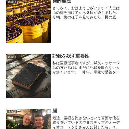
梅酢漏洩
未分類
さてさて、おはようございます！人生は
つの梅を漬けてから２日が経ちました。
今朝、梅の様子を見てみたら、樽の底に
水のようなものが溜まっているのがわか
りました。まさか梅酢が漏れている？一
袋ずつ、確認してみると４段重ねたうち
の下の２袋が怪しい。一度...
記録を残す重要性
未分類
私は医療従事者ですが、鍼灸マッサージ
師の方たちはいまだに記録を取らない人
が多くいます。一昨年、母校で講義をさ
せていただいた時にも、参加してくれた
方たちに何度も伝えました。しっかりと
記録をとってください。なぜなら、その
記録が宝に変わるからです...
脳
未分類
最近、基礎を飽きないという言葉が俺を
取り巻いているので９ステップのオーデ
ィオコースをあさみんに貸したら、それ