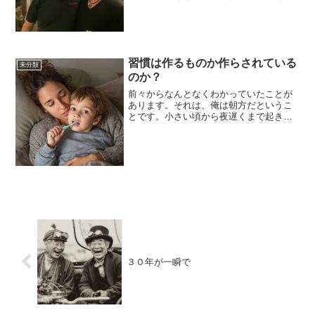
をデジタル化してくれたのをくれたの
で、運転中スマホで聞いているんです。
やっぱり基礎が詰まっているなという感
じです。デジタル化してくれ...
習慣は作るものか作らされている
未分類
のか？
前々からなんとなくわかっていたことが
あります。それは、俺は朝方だというこ
とです。小さい頃から夜遅くまで起きて
いることが苦手で、徹夜なんてもっての
ほかです。世の中が不眠症が問題になっ
ていますが、それはどこの世界の話かと
思うくらい寝れないことは...
３０年が一瞬で