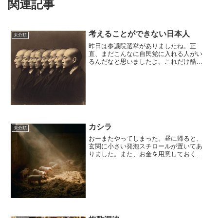
関連記事
考えることができない日本人
未分類
昨日は参議院選挙がありましたね。正
直、まだこんなに自民党に入れる人がい
るんだなと思いましたよ。これだけ酷い
政治をやられても気づかない人がいるん
だなと。日本人ってなんて政治に興味が
ない人種なんだと。でも、これって政権
与党の思惑通りなんですよね...
カシラ
未分類
おーまたやってしまった。昼に帰ると、
玄関に小さい発泡スチロールが置いてあ
りました。また、お金を用意しておくの
を忘れた。というのも、隔週で新鮮な豚
肉を届けてもらっているんです。そし
て、今週はカシラとミンチが入っていま
した。この部位は毎回違って...