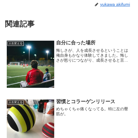
yukawa akifumi
関連記事
自分に合った場所
人生変える
悔しさが、人を成長させるということは
俺自身もかなり体験してきました。悔し
さが怒りにつながり、成長させると言っ
たほうが正しいかな？昨日は久々に女房
と一緒に息子のサッカーの試合を観に行
きました。場所は平塚市の馬入公園で、
ベルマーレの練習場がある...
習慣とコラーゲンリリース
人生変える
めちゃくちゃ痛くなってる。特に左の臀
筋が。