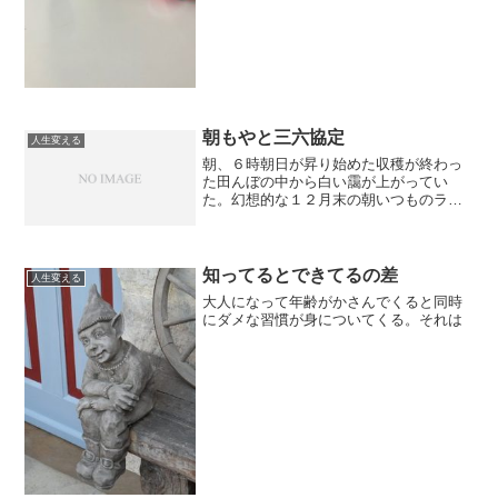
朝もやと三六協定
人生変える
朝、６時朝日が昇り始めた収穫が終わっ
た田んぼの中から白い靄が上がってい
た。幻想的な１２月末の朝いつものラン
ニングをしていて、自然の美しさに惹か
れた。こうやって、日常には意識をすれ
ば、たくさんの美しい光景がある。で
も、ほとんどの人はそこに目を...
知ってるとできてるの差
人生変える
大人になって年齢がかさんでくると同時
にダメな習慣が身についてくる。それは