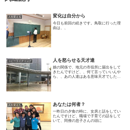
変化は自分から
人生変える
今日も前回の続きです。鳥取に行った理
由は、、
人を怒らせる天才達
コピーライティング
娘の関係で、地元の市役所に届出をして
きたんですけど、、何て言っていいんや
ら、、あの人達はある意味天才でした
よ。。
あなたは何者？
人生変える
一昨日の夕食の時に、女房と話をしてい
たんですけど、職場で子育ての話をして
いて、同僚の息子さんの頭に