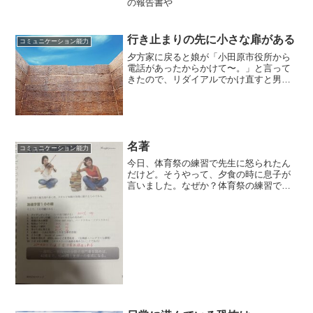
の報告書や
行き止まりの先に小さな扉がある
コミュニケーション能力
夕方家に戻ると娘が「小田原市役所から
電話があったからかけて〜。」と言って
きたので、リダイアルでかけ直すと男性
の担当者が、
名著
コミュニケーション能力
今日、体育祭の練習で先生に怒られたん
だけど。そうやって、夕食の時に息子が
言いました。なぜか？体育祭の練習で綱
引きをやっていたようですけど、移動中
に歩いていたら走れ！って新しくきた女
の先生に言われたようなんです。息子
は、並び順を崩したくなかっ...