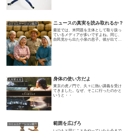
ニュースの真実を読み取れるか？
コミュニケーション能力
最近では、米問題を主体として取り扱っ
ているメディアが多いですよね。同じ、
自民党から出た小泉の息子。彼が出てき
た途端に、米問題を改善しているかのよ
うに報道されています。でも、なぜ米が
足りなくなっているのか？本当に昨年は
不作だったのか？もし、昨...
身体の使い方だよ
人生変える
東京の虎ノ門で、久々に熱い講義を受け
てきました。なぜ、そこに行ったのかと
いうと・・
範囲を広げろ
コミュニケーション能力
いつもと同じことをやっていたら今まで