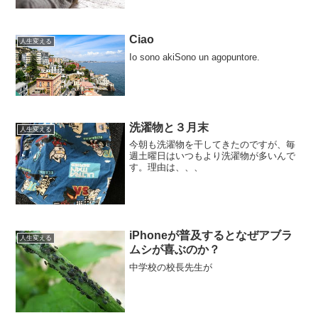
Ciao
人生変える
Io sono akiSono un agopuntore.
洗濯物と３月末
人生変える
今朝も洗濯物を干してきたのですが、毎
週土曜日はいつもより洗濯物が多いんで
す。理由は、、、
iPhoneが普及するとなぜアブラ
人生変える
ムシが喜ぶのか？
中学校の校長先生が