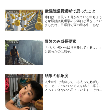
衆議院議員選挙で思ったこと
人生変える
昨日は、台風２１号が来ている中ちょう
ど衆議院議員選挙の投票日と重なってい
ましたね。日曜日で雨の降る中、あなた
は仕事だったかもしれませんしそうでな
かったかもしれません。夕方少し風と雨
がおさまっているのを見計らって
冒険のみ成長要素
人生変える
「パパ。俺やっぱり冒険してくるよ。」
と言ったのは息子。
結果の抽象度
コミュニケーション能力
人生の中で成功している人って必ずし
も、そこについている人を成功に導くこ
とってできないと思っています。その理
由は、、