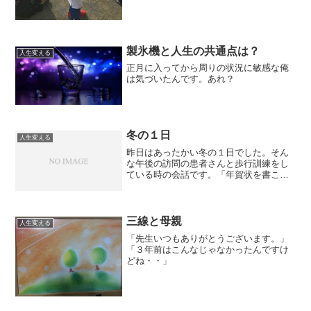
製氷機と人生の共通点は？
人生変える
正月に入ってから周りの状況に敏感な俺
は気づいたんです。あれ？
冬の１日
人生変える
昨日はあったかい冬の１日でした。そん
な午後の訪問の患者さんと歩行訓練をし
ている時の会話です。「年賀状を書こう
と思っているんだけど、うまく手が動か
ないから書くことができないんだよ。」
と。「もし、書きたい人がいるのなら、
俺が代筆で書きましょうか...
三線と母親
人生変える
「先生いつもありがとうございます。」
「３年前はこんなじゃなかったんですけ
どね・・」