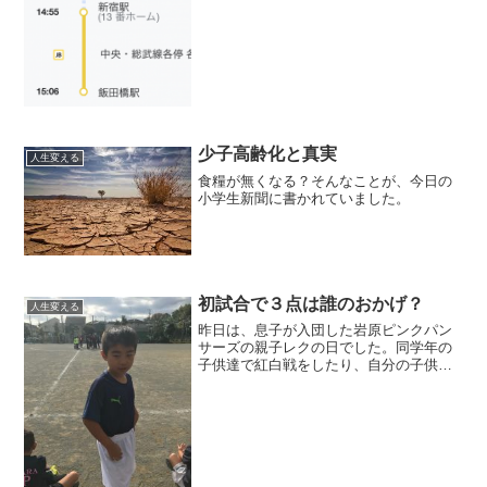
少子高齢化と真実
人生変える
食糧が無くなる？そんなことが、今日の
小学生新聞に書かれていました。
初試合で３点は誰のおかげ？
人生変える
昨日は、息子が入団した岩原ピンクパン
サーズの親子レクの日でした。同学年の
子供達で紅白戦をしたり、自分の子供達
の学年とその保護者との試合をやった
り、指導者と保護者の混合チームで紅白
に分かれて試合をしたりとものすごく楽
しかったです。先週から、入...