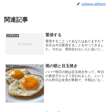
yukawa akifumi
関連記事
緊張する
人生変える
緊張することってあなたはありますか？
自分は今日緊張することをやってきまし
た。それは、普段合わない人に会いに行
くということです。行く前に車の中でネ
ガティブな要素をありとあらゆることを
思い浮かべて勝手にストーリーを作って
いく悪い癖があるんです。...
雨の朝と目玉焼き
人生変える
パパー明日の朝は目玉焼き作って。昨日
の夜息子からそう言われました。という
のも昨日は女房が夜勤で、今朝はいない
からです。そして、今日から３泊４日で
息子は時之栖でサッカーの合宿がありま
す。冬の合宿は左下前腸骨棘の剥離骨折
のため参加できなかったの...