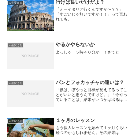
行けば良いだけだよ？
人生変える
「えーイタリア行くんですか〜？？」
「すごいじゃ無いですか！！」って言わ
れても、
やるかやらないか
人生変える
よっしゃー５時４０分かー！さてと
パンとフォカッチャの違いは？
人生変える
「僕は、ぼやっと目標が見えてるってこ
とがいいと思うんですけど。」「今やっ
ていることは、結果がいつかは出るはず
だと思っています。」「湯川さんはどう
思います？」
１ヶ月のレッスン
人生変える
もう個人レッスンを始めて１ヶ月くらい
経つのかもしれません。その結果は