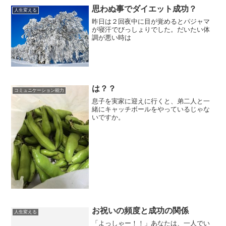
思わぬ事でダイエット成功？
人生変える
昨日は２回夜中に目が覚めるとパジャマ
が寝汗でびっしょりでした。だいたい体
調が悪い時は
は？？
コミュニケーション能力
息子を実家に迎えに行くと、弟二人と一
緒にキャッチボールをやっているじゃな
いですか。
お祝いの頻度と成功の関係
人生変える
「よっしゃー！！」あなたは、一人でい