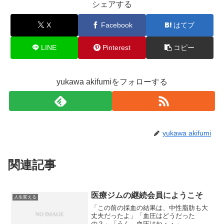
シェアする
X
Facebook
はてブ
LINE
Pinterest
コピー
yukawa akifumiをフォローする
yukawa akifumi
関連記事
医療ジムの継続会員にようこそ
人生変える
「この前の採血の結果は、中性脂肪も大
丈夫だったよ」「血圧はどうだった
の？」「うん、血圧はね・・」