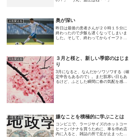
奥が深い
人生変える
昨日は最後の患者さんが２０時１５分に
終わったので夕飯も遅くなってしまいま
した。そして、終わってからイーフト
を。いやー、一昨日は過去最高のレーテ
ィングの１６５０まで行ったのですが昨
日は猛者どもと連続で当たってしまって
１５００まで一気に落ちてし...
３月と桜と、新しい季節のはじま
人生変える
り
3月になると、なんだかソワソワする（確
定申告もあるので）。まだ肌寒い日もあ
るけど、ふとした瞬間に春の気配を感じ
るんだ。道端に咲き始めた梅の花、少し
ずつ温かくなってきた風、そしてスーパ
ーに並び始める春キャベツや新じゃが。
でも、やっぱり3月とい...
嫌なことを積極的に学ぶことは
人生変える
コンビニで、ラージサイズのホットコー
ヒーとバナナを買うために、車を停め店
内に入ると、雑誌の所で足が止まった。