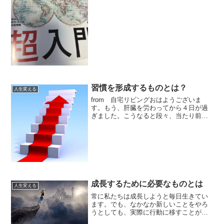
これは、読まなければならない。今の俺
には必要なんだ。と言い聞かせて、手に
取ったA４サイズの雑誌は
習慣を形成するものとは？
人生変える
from 自宅リビングおはようございま
す。もう、肝臓を労わってから４日が過
ぎました。こうなると段々、当たり前に
なってきますね。そうです。習慣になっ
てきました。で、昨日久々に寝る前にベ
ッドで横になって読んでみた本のお話を
しようと思います。その...
成長するために必要なものとは
人生変える
常に私たちは成長しようと毎日生きてい
ます。でも、なかなか新しいことをやろ
うとしても、実際に行動に移すことがで
きる人は数少ないと思います。じゃあ、