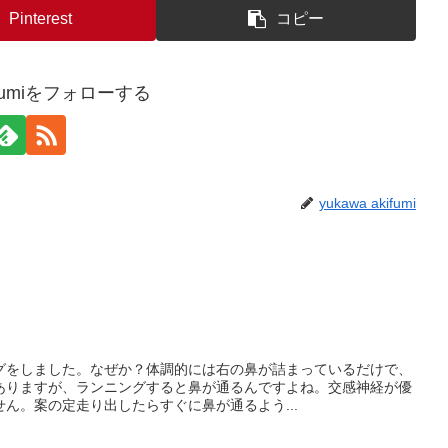
Pinterest
コピー
kifumiをフォローする
yukawa akifumi
グをしました。なぜか？体調的には右の鼻が詰まっているだけで、
ありますが、ランニングすると鼻が通るんですよね。交感神経が優
ん。案の定走り出したらすぐに鼻が通るよう...