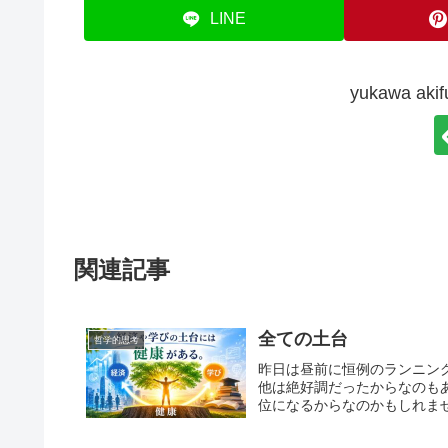
LINE
yukawa a
関連記事
全ての土台
哲学的思考
昨日は昼前に恒例のランニン
他は絶好調だったからなのも
位になるからなのかもしれませ