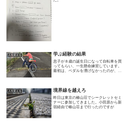
学ぶ経験の結果
人生変える
息子が８歳の誕生日になって自転車を買
ってもらい、一生懸命練習しています。
最初は、ペダルを漕げなかったのが、今
日はその成果が出てきました。その様子
はこちらから
境界線を越えろ
人生変える
昨日は東京の椿山荘でシークレットセミ
ナーに参加してきました。小田原から新
宿経由で椿山荘まで行ったのですが