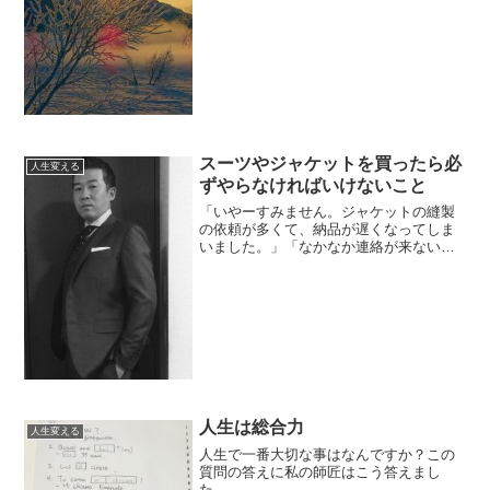
スーツやジャケットを買ったら必
人生変える
ずやらなければいけないこと
「いやーすみません。ジャケットの縫製
の依頼が多くて、納品が遅くなってしま
いました。」「なかなか連絡が来ないな
って思っていたんですよ。」昨日は、小
田原市内でスーツを依頼した個人テーラ
ーの山内さんがスーツの最終調整に来て
くれたのです。やはり、個...
人生は総合力
人生変える
人生で一番大切な事はなんですか？この
質問の答えに私の師匠はこう答えまし
た。