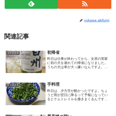
yukawa akifumi
関連記事
初帰省
哲学的思考
昨日は仕事が終わってから、女房の実家
に初の犬を連れての帰省になりました。
うちの犬は車が大っ嫌いなんですよ。と
いうのも、車に乗るときは嫌なことばか
りだからです。トリミングやら病院やら
ペットホテルやらで、いい思い出がない
からです。だから、3時間...
手料理
哲学的思考
昨日は、夕方空が酷かったですよ。ちょ
うど雨が翌日に降るって予報になってい
るとケムトレイルを撒きまくるんですよ
ね。そんな空に怒りを覚えながら、元南
足柄市長の家に。越乃景虎を持って行っ
てきました。何をしに行ったのかという
と、元市長ともあり、俺が...