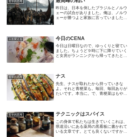
最高峰の戦い
哲学的思考
昨日は、日本を倒したブラジルとノルウ
ェーの試合がありました。俺は、ノルウ
ェーが勝つよと家族に言っていました。
そして、その予言は見事に的中しまし
た。そうです。ノルウェーが見事に２点
とって2−１で勝ったんです。その２点を
取ったのは怪物ハーランド...
今日のCENA
人生変える
今日は日曜日なので、ゆっくりと寝てい
ました。ちょうど９時に下に降りていく
と女房がランニングから帰ってきたとこ
ろでした。天気予報を昨日見ていたら、
雨だということだったんですが、ラッキ
ーなことに雨が降っていなかったので、
早速着替えてランニングに...
ナス
哲学的思考
先生、ナスが取れたから持っていきな
よ。それと青梗菜も。毎回、毎回ありが
たいです。本当に。で、青梗菜はもやし
と豚肉で中華風の炒め物を作りました。
そして、ナスは女房の白ワインのつまみ
にナスのマリネを作ったんです。料理を
する時、野菜や肉に塩を先に...
テクニックはスパイス
哲学的思考
この身体で私たちは生きていくこれは、
県道沿いにある薬局の黒看板に書かれて
いる文章です。とても良くないですか？
ダイレクト出版のある本に盲目の男性