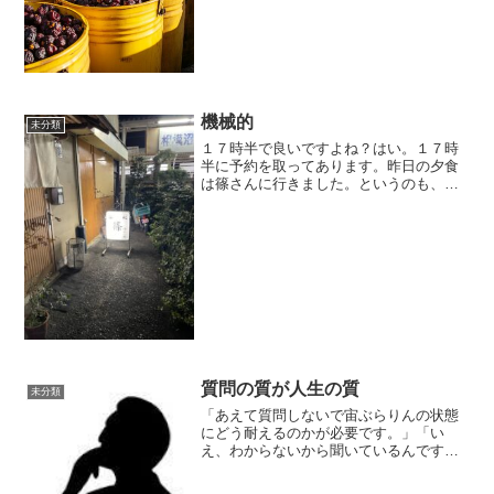
りました。まさか梅酢が漏れている？一
袋ずつ、確認してみると４段重ねたうち
の下の２袋が怪しい。一度...
機械的
未分類
１７時半で良いですよね？はい。１７時
半に予約を取ってあります。昨日の夕食
は篠さんに行きました。というのも、患
者さんの誕生日の月なので、プレゼント
として招待したのです。篠さんも、しば
らく休業していたので久々に顔を見るこ
とができるので楽しみにし...
質問の質が人生の質
未分類
「あえて質問しないで宙ぶらりんの状態
にどう耐えるのかが必要です。」「い
え、わからないから聞いているんです
が、質問することができないのならメン
ターの意味はどういう意味があるのだろ