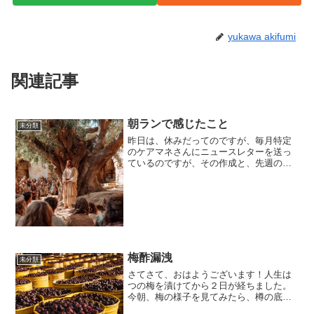
yukawa akifumi
関連記事
朝ランで感じたこと
未分類
昨日は、休みだってのですが、毎月特定
のケアマネさんにニュースレターを送っ
ているのですが、その作成と、先週の金
曜日にあった脳と成功の科学の動画を再
視聴しました。日曜日ですが、盛りだく
さんな予定がありましたよ。そんなこと
を思い出しながら、今朝も...
梅酢漏洩
未分類
さてさて、おはようございます！人生は
つの梅を漬けてから２日が経ちました。
今朝、梅の様子を見てみたら、樽の底に
水のようなものが溜まっているのがわか