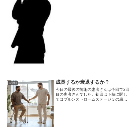
う？」
成長するか衰退するか？
未分類
今日の最後の施術の患者さんは今回で2回
目の患者さんでした。初回は下肢に関し
てはブルンストロームステージ３の患者
さんで、膝の屈曲ができない患者さんで
した。でも、今日伺ったところ少し引け
るようになっていたんです。先週は全く
引けなかったんです。驚...